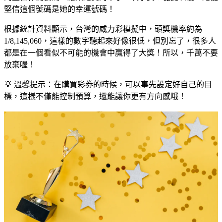
堅信這個號碼是她的幸運號碼！
根據統計資料顯示，台灣的威力彩模擬中，頭獎機率約為
1/8,145,060，這樣的數字聽起來好像很低，但別忘了，很多人
都是在一個看似不可能的機會中贏得了大獎！所以，千萬不要
放棄喔！
💡 溫馨提示：在購買彩券的時候，可以事先設定好自己的目
標，這樣不僅能控制預算，還能讓你更有方向感哦！