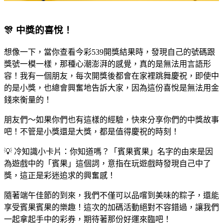
🎊 中獎的喜悅！
想像一下，當你查看今彩539開獎結果時，發現自己的號碼跟
獎號一模一樣，那種心潮澎湃的感覺，真的是無法用言語形
容！我有一個朋友，每次開獎後都會在家裡跳舞慶祝，即使中
的是小獎，也總會興奮地告訴大家，因為這份喜悅是無法用金
錢來衡量的！
朋友們～如果你們也有這樣的經驗，快來分享你們的中獎故事
吧！不管是小獎還是大獎，都是值得慶祝的時刻！
💡 冷知識小卡片：你知道嗎？「賓果賓果」名字的由來是因
為遊戲中的「賓果」這個詞，意指在玩遊戲時發現自己中了
獎，這正是彩迷追求的興奮感！
隨著端午佳節的到來，我們不僅可以品嚐到美味的粽子，還能
享受賓果賓果的樂趣！這次的加碼活動絕對不容錯過，讓我們
一起拿起手中的彩券，期待著那份好運來臨吧！