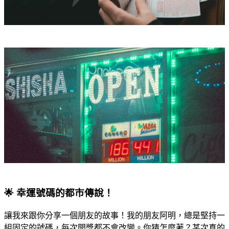
🌟 幸運號碼的都市傳說！
讓我來跟你分享一個朋友的故事！我的朋友阿明，總是堅持一
組固定的號碼，每次開獎都不會改變。你猜怎麼著？某次真的