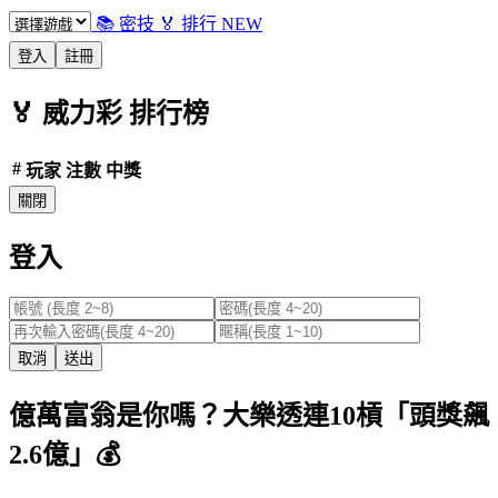
📚 密技
🏅 排行
NEW
登入
註冊
🏅
威力彩
排行榜
#
玩家
注數
中獎
關閉
登入
取消
送出
億萬富翁是你嗎？大樂透連10槓「頭獎飆
2.6億」💰