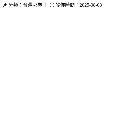
📌 分類：台灣彩券 ｜ 🕒 發佈時間：2025-08-08