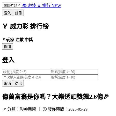
📚 密技
🏅 排行
NEW
登入
註冊
🏅
威力彩
排行榜
#
玩家
注數
中獎
關閉
登入
取消
送出
億萬富翁是你嗎？大樂透頭獎飆2.6億🎉
📌 分類：彩券新聞 ｜ 🕒 發佈時間：2025-05-29