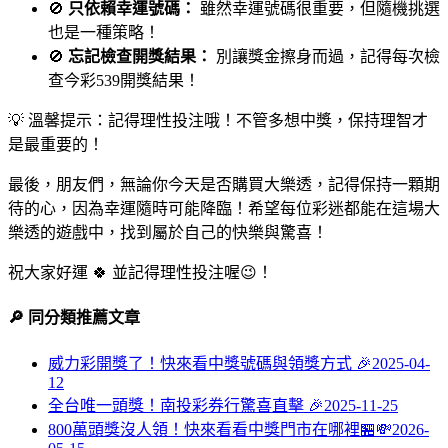
🚫
只依賴幸運號碼：
雖然幸運號碼很重要，但隨機挑選
也是一種策略！
🚫
忘記檢查開獎結果：
別讓獎金擦身而過，記得每次檢
查今彩539開獎結果！
💡 溫馨提示：記得理性投注哦！不管多想中獎，保持理智才
是最重要的！
最後，朋友們，無論你今天是否購買大樂透，記得保持一顆期
待的心，因為幸運隨時可能降臨！希望每位彩迷都能在這場大
樂透的遊戲中，找到屬於自己的快樂與驚喜！
祝大家好運 🍀 並記得理性投注喔😉！
🔎 同分類推薦文章
威力彩開獎了！快來看中獎號碼與領獎方式 🎉
2025-04-
12
全台唯一頭獎！南投彩券行驚喜直擊 🎉
2025-11-25
800萬頭獎沒人領！快來看看中獎門市在哪裡🏪💸
2026-