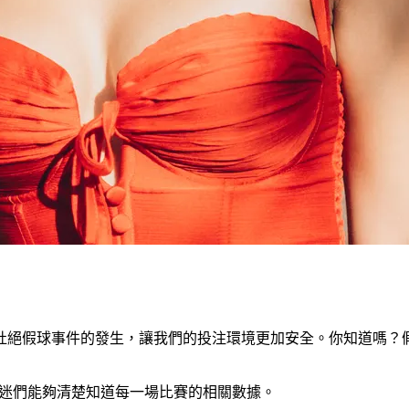
杜絕假球事件的發生，讓我們的投注環境更加安全。你知道嗎？
，彩迷們能夠清楚知道每一場比賽的相關數據。