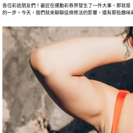
各位彩迷朋友們！最近在運動彩券界發生了一件大事，那就是「
的一步。今天，我們就來聊聊這條修法的影響，還有那些趣味