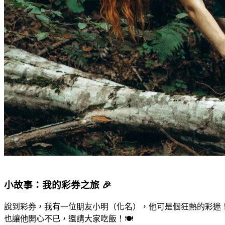
小故事：我的彩券之旅 🎉
說到彩券，我有一位朋友小明（化名），他可是個狂熱的彩迷
也讓他開心不已，還請大家吃飯！🍽️