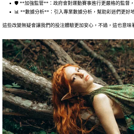
🛡️ **加強監管**：政府會對運動賽事進行更嚴格的監
📊 **數據分析**：引入專業數據分析，幫助彩迷們更
這些改變無疑會讓我們的投注體驗更加安心，不過，這也意味