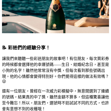
📝 彩迷們的經驗分享！
讓我們來聽聽一些彩迷朋友的故事吧！有位朋友，每次買彩券
的時候都會選擇他的幸運號碼——生日、結婚紀念日，甚至是
小狗的名字！雖然他常常沒有中獎，但每次看到那些號碼出
現，他的心情都會變得特別好。你們覺得這樣的做法有效嗎？
😜
還有一位朋友，曾經在一次威力彩模擬中，無意間選到了連續
的號碼，結果真的中了獎，雖然金額不算多，但這種驚喜讓他
至今難忘！所以，朋友們，選號時不妨試試不同的方式，也許
會有意想不到的收穫哦！