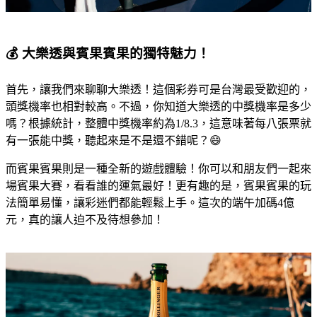
💰 大樂透與賓果賓果的獨特魅力！
首先，讓我們來聊聊大樂透！這個彩券可是台灣最受歡迎的，
頭獎機率也相對較高。不過，你知道大樂透的中獎機率是多少
嗎？根據統計，整體中獎機率約為1/8.3，這意味著每八張票就
有一張能中獎，聽起來是不是還不錯呢？😄
而賓果賓果則是一種全新的遊戲體驗！你可以和朋友們一起來
場賓果大賽，看看誰的運氣最好！更有趣的是，賓果賓果的玩
法簡單易懂，讓彩迷們都能輕鬆上手。這次的端午加碼4億
元，真的讓人迫不及待想參加！