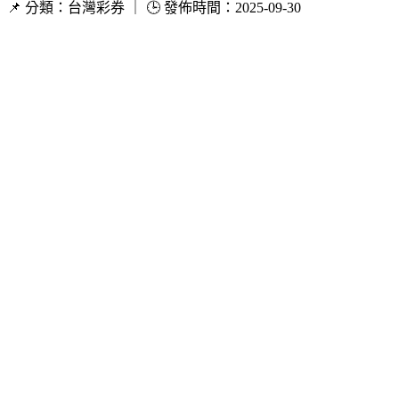
📌 分類：台灣彩券 ｜ 🕒 發佈時間：2025-09-30