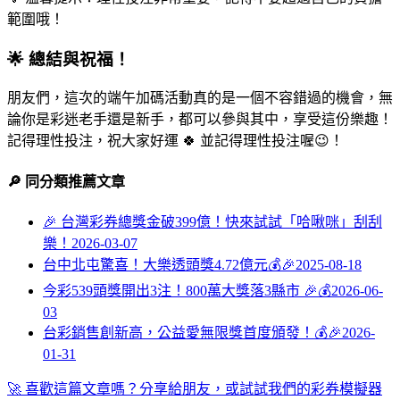
範圍哦！
🌟 總結與祝福！
朋友們，這次的端午加碼活動真的是一個不容錯過的機會，無
論你是彩迷老手還是新手，都可以參與其中，享受這份樂趣！
記得理性投注，祝大家好運 🍀 並記得理性投注喔😉！
🔎 同分類推薦文章
🎉 台灣彩券總獎金破399億！快來試試「哈啾咪」刮刮
樂！
2026-03-07
台中北屯驚喜！大樂透頭獎4.72億元💰🎉
2025-08-18
今彩539頭獎開出3注！800萬大獎落3縣市 🎉💰
2026-06-
03
台彩銷售創新高，公益愛無限獎首度頒發！💰🎉
2026-
01-31
🚀 喜歡這篇文章嗎？分享給朋友，或試試我們的彩券模擬器