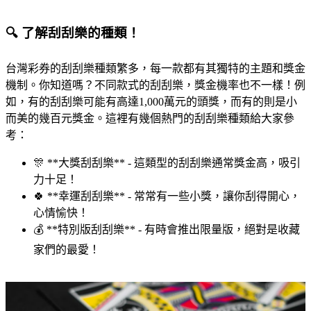
🔍 了解刮刮樂的種類！
台灣彩券的刮刮樂種類繁多，每一款都有其獨特的主題和獎金
機制。你知道嗎？不同款式的刮刮樂，獎金機率也不一樣！例
如，有的刮刮樂可能有高達1,000萬元的頭獎，而有的則是小
而美的幾百元獎金。這裡有幾個熱門的刮刮樂種類給大家參
考：
🎊 **大獎刮刮樂** - 這類型的刮刮樂通常獎金高，吸引
力十足！
🍀 **幸運刮刮樂** - 常常有一些小獎，讓你刮得開心，
心情愉快！
💰 **特別版刮刮樂** - 有時會推出限量版，絕對是收藏
家們的最愛！