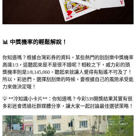
📊 中獎機率的輕鬆解說！
你知道嗎？根據台灣彩券的資料，某些熱門的刮刮樂中獎機率
高達1/3，這聽起來是不是很不錯呢？相較之下，威力彩的頭
獎機率則是1/8,145,060，聽起來就讓人覺得有點遙不可及了！
所以，彩迷們，選擇刮刮樂的時候，要根據自己的風險承受能
力來做決定哦！
💡 **冷知識小卡片**：你知道嗎？今彩539開獎結果其實有很
多彩迷會透過社群媒體分享，讓大家一起討論最佳選號策略！