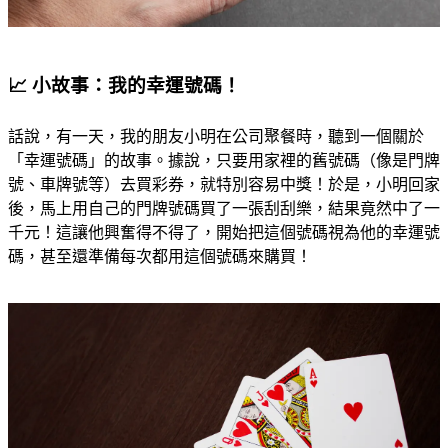
📈 小故事：我的幸運號碼！
話說，有一天，我的朋友小明在公司聚餐時，聽到一個關於
「幸運號碼」的故事。據說，只要用家裡的舊號碼（像是門牌
號、車牌號等）去買彩券，就特別容易中獎！於是，小明回家
後，馬上用自己的門牌號碼買了一張刮刮樂，結果竟然中了一
千元！這讓他興奮得不得了，開始把這個號碼視為他的幸運號
碼，甚至還準備每次都用這個號碼來購買！