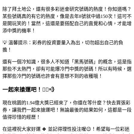
除了拜土地公，還有很多彩迷會研究號碼的熱度！你知道嗎？
某些號碼真的有它的熱度，像是去年8號就中過150次！這可不
是開玩笑的！當然，這還是要搭配自己的直覺和心情，才能增
添中獎的機率！
💡 溫馨提示：彩券的投資要量入為出，切勿超出自己的負
擔！
還有一個冷知識，很多人不知道「黑馬號碼」的概念，這是指
那些不太熱門，卻有可能爆冷門中獎的號碼！所以有時候，選
擇那些冷門的號碼也許會有意想不到的收穫哦！
一起來搶運吧！🏃‍♂️💨
現在桃園的1.94億大獎已經來了，你還在等什麼？快去買張彩
券，讓我們一起來搶運吧！無論最後的結果如何，這都是一段
值得珍惜的經歷！
在這裡祝大家好運 🍀 並記得理性投注喔😉！希望每一位彩迷