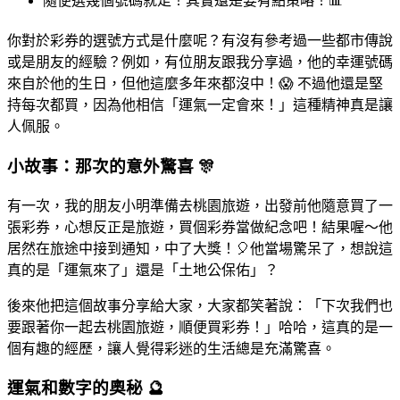
隨便選幾個號碼就走！其實還是要有點策略！📊
你對於彩券的選號方式是什麼呢？有沒有參考過一些都市傳說
或是朋友的經驗？例如，有位朋友跟我分享過，他的幸運號碼
來自於他的生日，但他這麼多年來都沒中！😱 不過他還是堅
持每次都買，因為他相信「運氣一定會來！」這種精神真是讓
人佩服。
小故事：那次的意外驚喜 🎊
有一次，我的朋友小明準備去桃園旅遊，出發前他隨意買了一
張彩券，心想反正是旅遊，買個彩券當做紀念吧！結果喔～他
居然在旅途中接到通知，中了大獎！🎈他當場驚呆了，想說這
真的是「運氣來了」還是「土地公保佑」？
後來他把這個故事分享給大家，大家都笑著說：「下次我們也
要跟著你一起去桃園旅遊，順便買彩券！」哈哈，這真的是一
個有趣的經歷，讓人覺得彩迷的生活總是充滿驚喜。
運氣和數字的奧秘 🔮