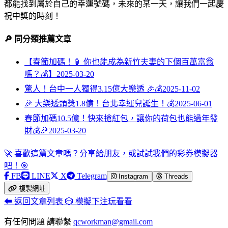
都能找到屬於自己的幸運號碼，未來的某一天，讓我們一起慶
祝中獎的時刻！
🔎 同分類推薦文章
【春節加碼！🏮 你也能成為新竹夫妻的下個百萬富翁
嗎？💰】
2025-03-20
驚人！台中一人獨得3.15億大樂透 🎉💰
2025-11-02
🎉 大樂透頭獎1.8億！台北幸運兒誕生！💰
2025-06-01
春節加碼10.5億！快來搶紅包，讓你的荷包也能過年發
財💰🎉
2025-03-20
🚀 喜歡這篇文章嗎？分享給朋友，或試試我們的彩券模擬器
吧！🎯
FB
LINE
X
Telegram
Instagram
Threads
複製網址
⬅ 返回文章列表
🎲 模擬下注玩看看
有任何問題 請聯繫
qcworkman@gmail.com