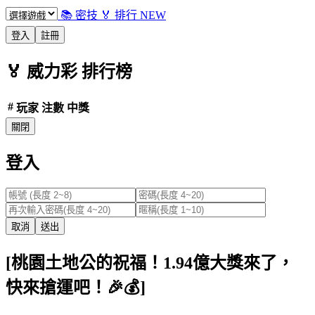
📚 密技
🏅 排行
NEW
登入
註冊
🏅
威力彩
排行榜
#
玩家
注數
中獎
關閉
登入
取消
送出
[桃園土地公的祝福！1.94億大獎來了，
快來搶運吧！🎉💰]