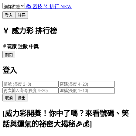
📚 密技
🏅 排行
NEW
登入
註冊
🏅
威力彩
排行榜
#
玩家
注數
中獎
關閉
登入
取消
送出
[威力彩開獎！你中了嗎？來看號碼、笑
話與運氣的祕密大揭秘🎉💰]