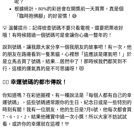
呢？
根據統計，80%的彩迷會在開獎前一天買票，真是個
「臨時抱佛腳」的好習慣！😅
💡 溫馨提示：記得檢查號碼不要只看電視，還要把票收好
哦！有時候錯過一個號碼可是會讓你心痛一整年的！
說到號碼，讓我跟大家分享一個我朋友的故事吧！有一次，他
的朋友在路邊看到一隻黑貓，心裡想「這應該是運氣吧！」於
是立馬去買了號碼，結果…居然中了！那時候我們都笑到不
行，這樣的運氣真的是不可思議呀！😻
🧙‍♂️ 幸運號碼的都市傳說！
你知道嗎？在彩迷圈裡，有一種說法是「每個人都有自己的幸
運號碼」，這些號碼通常跟你的生日、紀念日或是一些特別的
時刻有關！我有一位朋友，他的生日是7月6號，他每次都會買
7、6、1、2，結果他確實中過一次小獎！所以大家不妨試試
看，或許你的幸運就在這裡！🎊