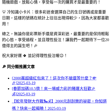
隨機遊戲，放鬆心情，享受每一次的購買才是最重要的！
💡 冷知識小卡片：很多彩迷會選擇自己的生日號碼或是重要
日期，這樣的號碼在統計上往往出現得較少，因為大家都喜歡
用！
總之，無論你是彩票新手還是資深彩迷，最重要的是保持輕鬆
的心態，享受過程，並且理性投注！讓我們一起期待下一位20
億得主的誕生吧！🎉
祝大家好運 🍀 並記得理性投注喔😉！
🔎 同分類推薦文章
[2000萬超級紅包來了！這次你不搶還等什麼？💸
🎉]
2025-03-19
[春節加碼10.5億！來一場威力彩的賭運大狂歡🎉
💰]
2025-03-19
【蛇年發財大作戰🐍💰】2000元刮刮樂的祕密，你知道
嗎？快來一起揭曉！
2025-03-19