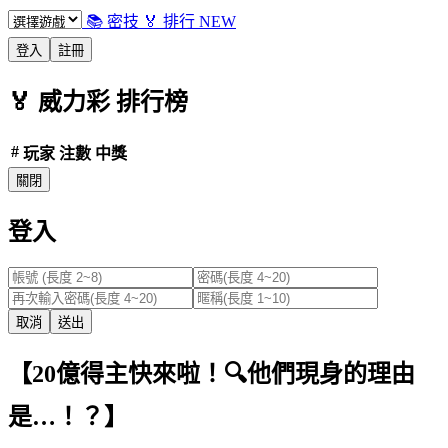
📚 密技
🏅 排行
NEW
登入
註冊
🏅
威力彩
排行榜
#
玩家
注數
中獎
關閉
登入
取消
送出
【20億得主快來啦！🔍他們現身的理由
是…！？】