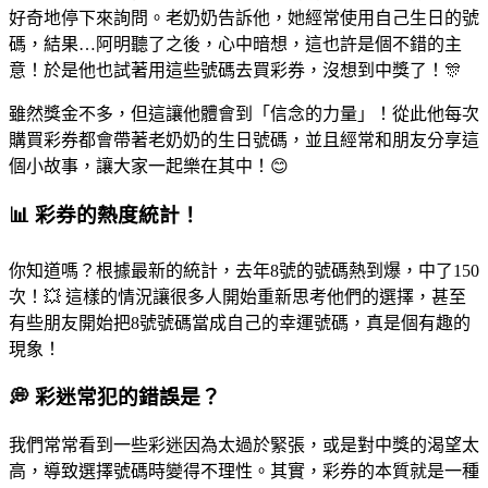
好奇地停下來詢問。老奶奶告訴他，她經常使用自己生日的號
碼，結果…阿明聽了之後，心中暗想，這也許是個不錯的主
意！於是他也試著用這些號碼去買彩券，沒想到中獎了！🎊
雖然獎金不多，但這讓他體會到「信念的力量」！從此他每次
購買彩券都會帶著老奶奶的生日號碼，並且經常和朋友分享這
個小故事，讓大家一起樂在其中！😊
📊 彩券的熱度統計！
你知道嗎？根據最新的統計，去年8號的號碼熱到爆，中了150
次！💥 這樣的情況讓很多人開始重新思考他們的選擇，甚至
有些朋友開始把8號號碼當成自己的幸運號碼，真是個有趣的
現象！
💭 彩迷常犯的錯誤是？
我們常常看到一些彩迷因為太過於緊張，或是對中獎的渴望太
高，導致選擇號碼時變得不理性。其實，彩券的本質就是一種