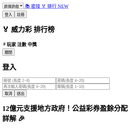
📚 密技
🏅 排行
NEW
登入
註冊
🏅
威力彩
排行榜
#
玩家
注數
中獎
關閉
登入
取消
送出
12億元支援地方政府！公益彩券盈餘分配
詳解 🎉